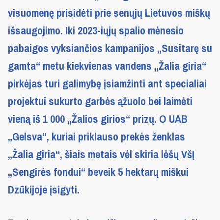
visuomenę prisidėti prie senųjų Lietuvos miškų
išsaugojimo. Iki 2023-iųjų spalio mėnesio
pabaigos vyksiančios kampanijos „Susitarę su
gamta“ metu kiekvienas vandens „Žalia giria“
pirkėjas turi galimybę įsiamžinti ant specialiai
projektui sukurto garbės ąžuolo bei laimėti
vieną iš 1 000 „Žalios girios“ prizų. O UAB
„Gelsva“, kuriai priklauso prekės ženklas
„Žalia giria“, šiais metais vėl skiria lėšų VšĮ
„Sengirės fondui“ beveik 5 hektarų miškui
Dzūkijoje įsigyti.