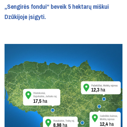
„Sengirės fondui“ beveik 5 hektarų miškui
Dzūkijoje įsigyti.