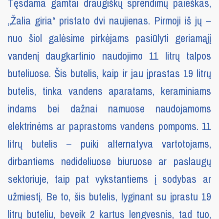
Tęsdama gamtai draugiškų sprendimų paieškas,
„Žalia giria“ pristato dvi naujienas. Pirmoji iš jų –
nuo šiol galėsime pirkėjams pasiūlyti geriamąjį
vandenį daugkartinio naudojimo 11 litrų talpos
buteliuose. Šis butelis, kaip ir jau įprastas 19 litrų
butelis, tinka vandens aparatams, keraminiams
indams bei dažnai namuose naudojamoms
elektrinėms ar paprastoms vandens pompoms. 11
litrų butelis – puiki alternatyva vartotojams,
dirbantiems nedideliuose biuruose ar paslaugų
sektoriuje, taip pat vykstantiems į sodybas ar
užmiestį. Be to, šis butelis, lyginant su įprastu 19
litrų buteliu, beveik 2 kartus lengvesnis, tad tuo,