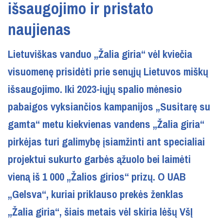
išsaugojimo ir pristato
naujienas
Lietuviškas vanduo „Žalia giria“ vėl kviečia
visuomenę prisidėti prie senųjų Lietuvos miškų
išsaugojimo. Iki 2023-iųjų spalio mėnesio
pabaigos vyksiančios kampanijos „Susitarę su
gamta“ metu kiekvienas vandens „Žalia giria“
pirkėjas turi galimybę įsiamžinti ant specialiai
projektui sukurto garbės ąžuolo bei laimėti
vieną iš 1 000 „Žalios girios“ prizų. O UAB
„Gelsva“, kuriai priklauso prekės ženklas
„Žalia giria“, šiais metais vėl skiria lėšų VšĮ