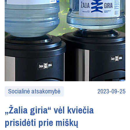
Socialinė atsakomybė
2023-09-25
„Žalia giria“ vėl kviečia
prisidėti prie miškų