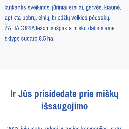
lankantis sveikinosi jūriniai ereliai, gervės, kiaunė,
aptikta bebrų, elnių, briedžių veiklos pėdsakų.
ŽALIA GIRIA lėšomis išpirkta miško dalis šiame
sklype sudaro 8,5 ha.
Ir Jūs prisidedate prie miškų
išsaugojimo
2023-iųjų metų rudenį vykusios kampanijos metu,