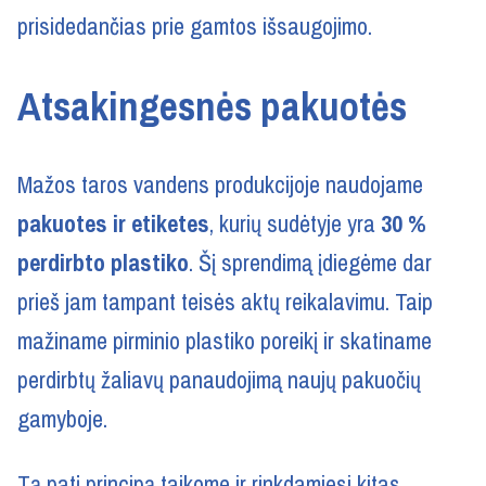
prisidedančias prie gamtos išsaugojimo.
Atsakingesnės pakuotės
Mažos taros vandens produkcijoje naudojame
pakuotes ir etiketes
, kurių sudėtyje yra
30 %
perdirbto plastiko
. Šį sprendimą įdiegėme dar
prieš jam tampant teisės aktų reikalavimu. Taip
mažiname pirminio plastiko poreikį ir skatiname
perdirbtų žaliavų panaudojimą naujų pakuočių
gamyboje.
Tą patį principą taikome ir rinkdamiesi kitas