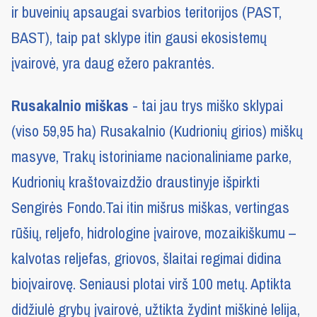
ir buveinių apsaugai svarbios teritorijos (PAST,
BAST), taip pat sklype itin gausi ekosistemų
įvairovė, yra daug ežero pakrantės.
Rusakalnio miškas
- tai jau trys miško sklypai
(viso 59,95 ha) Rusakalnio (Kudrionių girios) miškų
masyve, Trakų istoriniame nacionaliniame parke,
Kudrionių kraštovaizdžio draustinyje išpirkti
Sengirės Fondo.Tai itin mišrus miškas, vertingas
rūšių, reljefo, hidrologine įvairove, mozaikiškumu –
kalvotas reljefas, griovos, šlaitai regimai didina
bioįvairovę. Seniausi plotai virš 100 metų. Aptikta
didžiulė grybų įvairovė, užtikta žydint miškinė lelija,