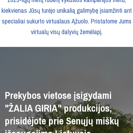
kiekvienas Jūsų turėjo unikalią galimybę įsiamžinti ant
specialiai sukurto virtualaus Ąžuolo. Pristatome Jums
virtualų visų dalyvių žemėlapį.
Prekybos vietose įsigydami
"ŽALIA GIRIA" produkcijos,
prisidėjote prie Senųjų miškų