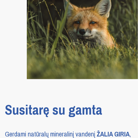
Susitarę su gamta
Gerdami natūralų mineralinį vandenį
ŽALIA GIRIA
,