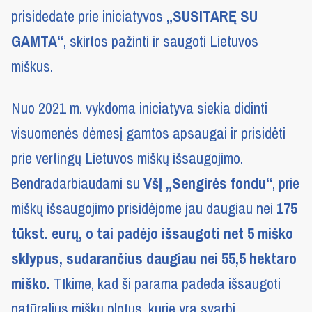
prisidedate prie iniciatyvos
„SUSITARĘ SU
GAMTA“
, skirtos pažinti ir saugoti Lietuvos
miškus.
Nuo 2021 m. vykdoma iniciatyva siekia didinti
visuomenės dėmesį gamtos apsaugai ir prisidėti
prie vertingų Lietuvos miškų išsaugojimo.
Bendradarbiaudami su
VšĮ „Sengirės fondu“
, prie
miškų išsaugojimo prisidėjome jau daugiau nei
175
tūkst. eurų, o tai padėjo išsaugoti net 5 miško
sklypus, sudarančius daugiau nei 55,5 hektaro
miško.
TIkime, kad ši parama padeda išsaugoti
natūralius miškų plotus, kurie yra svarbi