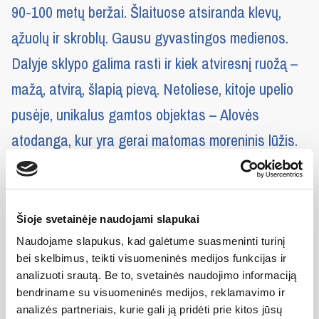
90-100 metų beržai. Šlaituose atsiranda klevų,
ąžuolų ir skroblų. Gausu gyvastingos medienos.
Dalyje sklypo galima rasti ir kiek atviresnį ruožą –
mažą, atvirą, šlapią pievą. Netoliese, kitoje upelio
pusėje, unikalus gamtos objektas – Alovės
atodanga, kur yra gerai matomas moreninis lūžis.
Miškas įspūdingas, nors žmogui sunkiai
praeinamas dėl išvartų, šlaitų, šaltinių, upės vingių,
mažesnių atodangų, senvagių, šiais panemunio
Šioje svetainėje naudojami slapukai
slėniais keliauja briedės su jaunikliais.
Naudojame slapukus, kad galėtume suasmeninti turinį
bei skelbimus, teikti visuomeninės medijos funkcijas ir
analizuoti srautą. Be to, svetainės naudojimo informaciją
Rūstekonių Bajorkalnio miškas
- 21.39 ha,
bendriname su visuomeninės medijos, reklamavimo ir
Jurbarko raj., Rūstekonių k. Vidurio Lietuvoje,
analizės partneriais, kurie gali ją pridėti prie kitos jūsų