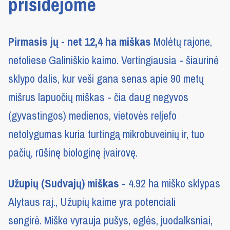
prisidėjome
Pirmasis jų - net 12,4 ha miškas
Molėtų rajone,
netoliese Galiniškio kaimo. Vertingiausia - šiaurinė
sklypo dalis, kur veši gana senas apie 90 metų
mišrus lapuočių miškas - čia daug negyvos
(gyvastingos) medienos, vietovės reljefo
netolygumas kuria turtingą mikrobuveinių ir, tuo
pačių, rūšinę biologinę įvairovę.
Užupių (Sudvajų) miškas
- 4.92 ha miško sklypas
Alytaus raj., Užupių kaime yra potenciali
sengirė. Miške vyrauja pušys, eglės, juodalksniai,