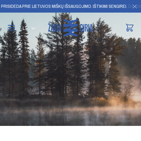
SIDEDA PRIE LIETUVOS MIŠKŲ IŠSAUGOJIMO.
IŠTIKIMI SENGIREI. ŠIS VANDU
LT