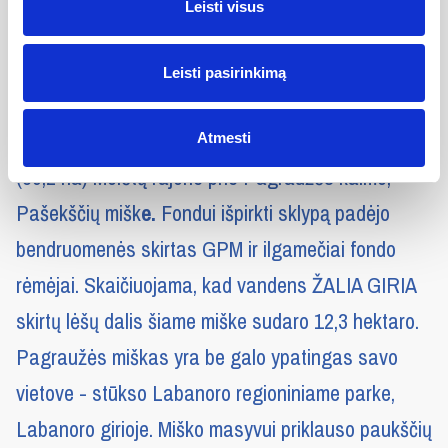
išskirta Europos Bendrijos svarbos buveinė –
Leisti visus
skroblynas – itin unikali Lietuvai. ŽALIA GIRIA
prisidėjo prie 17,5 ha šio miško išpirkimo.
Leisti pasirinkimą
2024-aisiais įsigytas
Pagraužės miško masyvas
Atmesti
(39,2 ha) Molėtų rajone prie Pagraužės kaimo,
Pašekščių mišk
e.
Fondui išpirkti sklypą padėjo
bendruomenės skirtas GPM ir ilgamečiai fondo
rėmėjai. Skaičiuojama, kad vandens ŽALIA GIRIA
skirtų lėšų dalis šiame miške sudaro 12,3 hektaro.
Pagraužės miškas yra be galo ypatingas savo
vietove - stūkso Labanoro regioniniame parke,
Labanoro girioje. Miško masyvui priklauso paukščių