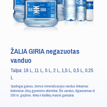
ŽALIA GIRIA negazuotas
vanduo
Talpa: 19 L, 11 L, 5 L, 2 L, 1,5 L, 0,5 L, 0.25
L
Ypatingai gaivus, žemos mineralizacijos vanduo tinkamas
kiekvienai Jūsų gyvenimo akimirkai. Šis vanduo, išgaunamas iš
200 m. gręžinio, tinka ir kūdikių maisto gamybai.