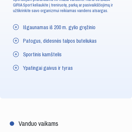
GIRIA Sport keliaukite į treniruotę, parką ar pasivaikščiojimą ir
užtikrinkite savo organizmui reikiamas vandens atsargas.
Išgaunamas iš 200 m. gylio gręžinio
Patogus, didesnės talpos buteliukas
Sportinis kamštelis
Ypatingai gaivus ir tyras
Vanduo vaikams