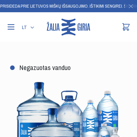
RISIDEDA PRIE LIETUVOS MIŠKŲ IŠSAUGOJIMO.
IŠTIKIMI SENGIREI. ŠIS VAN
LT
Negazuotas vanduo