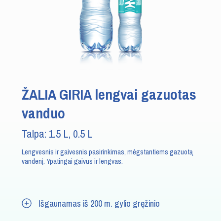
ŽALIA GIRIA lengvai gazuotas
vanduo
Talpa: 1.5 L, 0.5 L
Lengvesnis ir gaivesnis pasirinkimas, mėgstantiems gazuotą
vandenį. Ypatingai gaivus ir lengvas.
Išgaunamas iš 200 m. gylio gręžinio