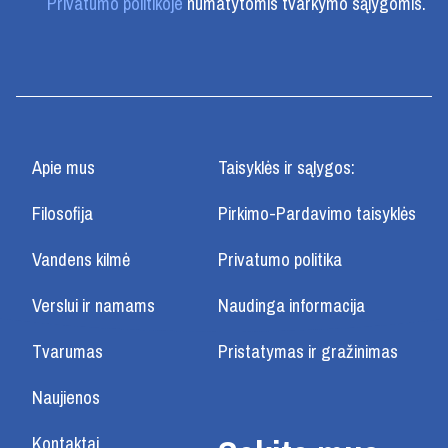
Privatumo politikoje
numatytomis tvarkymo sąlygomis.
Apie mus
Taisyklės ir sąlygos:
Filosofija
Pirkimo-Pardavimo taisyklės
Vandens kilmė
Privatumo politika
Verslui ir namams
Naudinga informacija
Tvarumas
Pristatymas ir gražinimas
Naujienos
Kontaktai