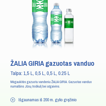
ŽALIA GIRIA gazuotas vanduo
Talpa: 1,5 L, 0,5 L, 0,5 L, 0.25 L
Mėgaukitės gazuotu vandeniu ŽALIA GIRIA. Gazuotas vanduo
numalšins Jūsų troškulį bei atgaivins.
Išgaunamas iš 200 m. gylio gręžinio