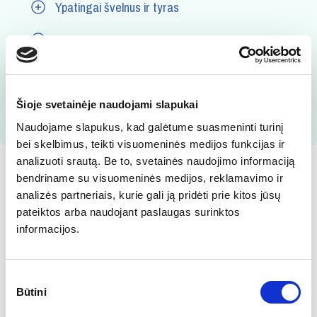
Ypatingai švelnus ir tyras
Lengvai gazuotas
Žemos mineralizacijos
Šioje svetainėje naudojami slapukai
Naudojame slapukus, kad galėtume suasmeninti turinį
bei skelbimus, teikti visuomeninės medijos funkcijas ir
analizuoti srautą. Be to, svetainės naudojimo informaciją
bendriname su visuomeninės medijos, reklamavimo ir
analizės partneriais, kurie gali ją pridėti prie kitos jūsų
Vanduo su skoniais
pateiktos arba naudojant paslaugas surinktos
informacijos.
Sutikimo
Būtini
pasirinkimas