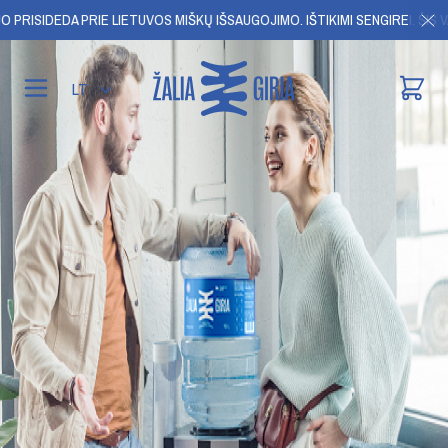
UO PRISIDEDA PRIE LIETUVOS MIŠKŲ IŠSAUGOJIMO.
IŠTIKIMI SENGIREI. ŠIS
LT