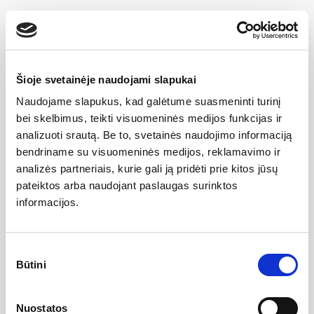
milijonų litrų vandens ir, užtikrindami visapusišką
produkcijos bei aptarnavimo kokybę, šiuo skaičiumi
pirmaujame visoje Lietuvoje.
Šioje svetainėje naudojami slapukai
Jau daugiau nei dvidešimt metų tęsdami
Naudojame slapukus, kad galėtume suasmeninti turinį
bei skelbimus, teikti visuomeninės medijos funkcijas ir
bendradarbiavimą su įvairiomis įmonėmis, vandenį
analizuoti srautą. Be to, svetainės naudojimo informaciją
tiekiame visiems prekybos centrams,
bendriname su visuomeninės medijos, reklamavimo ir
analizės partneriais, kurie gali ją pridėti prie kitos jūsų
mažmeninėms parduotuvėms, valstybės ir
pateiktos arba naudojant paslaugas surinktos
Vyriausybės institucijoms, bankams, mokykloms,
informacijos.
darželiams ir kitoms įstaigoms.
Sutikimo
Būtini
pasirinkimas
Domina vandens pristatymas į namus ar Jūsų
biurą? Susisiekite: (
0 700) 22211 arba užpildykite
Nuostatos