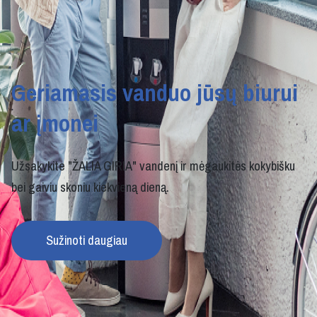
Geriamasis vanduo jūsų biurui
ar įmonei
Užsakykite "ŽALIA GIRIA" vandenį ir mėgaukitės kokybišku
bei gaiviu skoniu kiekvieną dieną.
Sužinoti daugiau