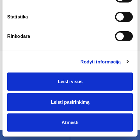
užklausos
formą čia
.
Statistika
Rinkodara
Rodyti informaciją
Atraskite ŽALIA GIRIA
Leisti visus
vandenį
Leisti pasirinkimą
Atmesti