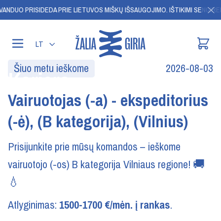
S VANDUO PRISIDEDA PRIE LIETUVOS MIŠKŲ IŠSAUGOJIMO.
IŠTIKIMI SENGIRE
LT
Šiuo metu ieškome
2026-08-03
Karjera
Vairuotojas (-a) - ekspeditorius
(-ė), (B kategorija), (Vilnius)
Prisijunkite prie mūsų komandos – ieškome
vairuotojo (-os) B kategorija Vilniaus regione! 🚚
💧
Atlyginimas:
1500-1700 €/mėn. į rankas
.