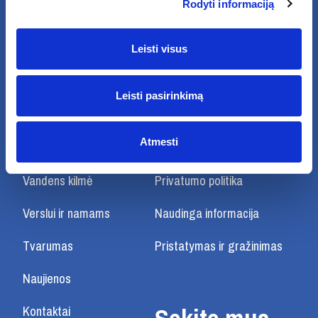
Rodyti informaciją
Leisti visus
Leisti pasirinkimą
Apie mus
Taisyklės ir sąlygos:
Atmesti
Filosofija
Pirkimo-Pardavimo taisyklės
Vandens kilmė
Privatumo politika
Verslui ir namams
Naudinga informacija
Tvarumas
Pristatymas ir gražinimas
Naujienos
Kontaktai