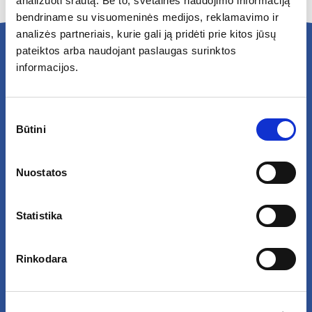
analizuoti srautą. Be to, svetainės naudojimo informaciją
bendriname su visuomeninės medijos, reklamavimo ir
analizės partneriais, kurie gali ją pridėti prie kitos jūsų
pateiktos arba naudojant paslaugas surinktos
informacijos.
Sužinokite ŽALIA GIRIA naujienas pirmi!
Sutikimo
Gaukite karštas naujienas, informaciją apie žaidimus,
Būtini
pasirinkimas
renginius, nuolaidas bei dovanas tiesiai į savo el.pašto
dėžutę.
Nuostatos
Statistika
Užsakyti
Rinkodara
Paspausdamas patvirtinu, kad pageidauju pirmas
sužinoti karštas naujienas ir kad susipažinau su
Privatumo politikoje
numatytomis tvarkymo sąlygomis.