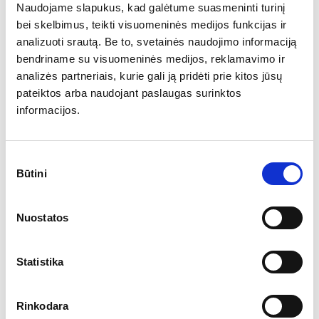
Naudojame slapukus, kad galėtume suasmeninti turinį
bei skelbimus, teikti visuomeninės medijos funkcijas ir
analizuoti srautą. Be to, svetainės naudojimo informaciją
Socialinė atsakomybė
2023-06-07
bendriname su visuomeninės medijos, reklamavimo ir
analizės partneriais, kurie gali ją pridėti prie kitos jūsų
Futbolo klubas „Žalgiris“ ir
pateiktos arba naudojant paslaugas surinktos
informacijos.
prekės ženklas „Žalia Giria“
pratęsė bendradarbiavimą
Sutikimo
Būtini
pasirinkimas
Vandens gamykla „Žalia giria“ ir daugkartinis
Nuostatos
Lietuvos futbolo čempionas „Žalgiris“ pratęsė
bendradarbiavimo sutartį – vanduo „Žalia
Statistika
Giria“ dar vienerius metus bus pagrindinis
futbolo klubo vanduo. Futbolo klubas
Rinkodara