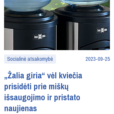
Socialinė atsakomybė
2023-09-25
„Žalia giria“ vėl kviečia
prisidėti prie miškų
išsaugojimo ir pristato
naujienas