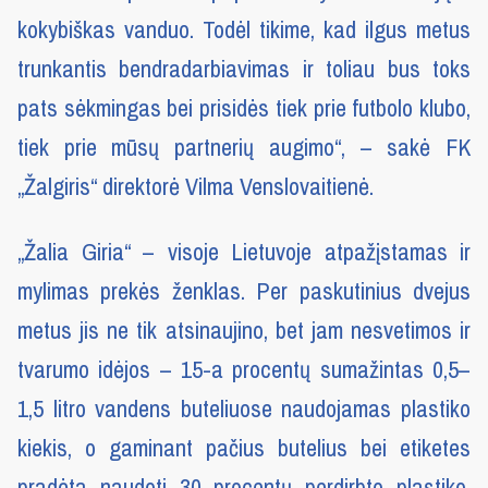
kokybiškas vanduo. Todėl tikime, kad ilgus metus
trunkantis bendradarbiavimas ir toliau bus toks
pats sėkmingas bei prisidės tiek prie futbolo klubo,
tiek prie mūsų partnerių augimo“, – sakė FK
„Žalgiris“ direktorė Vilma Venslovaitienė.
„Žalia Giria“ – visoje Lietuvoje atpažįstamas ir
mylimas prekės ženklas. Per paskutinius dvejus
metus jis ne tik atsinaujino, bet jam nesvetimos ir
tvarumo idėjos – 15-a procentų sumažintas 0,5–
1,5 litro vandens buteliuose naudojamas plastiko
kiekis, o gaminant pačius butelius bei etiketes
pradėta naudoti 30 procentų perdirbto plastiko,