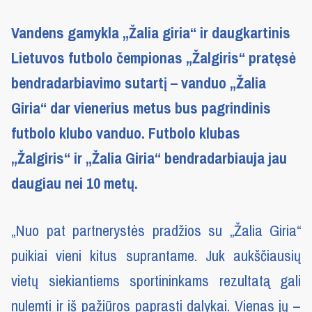
Vandens gamykla „Žalia giria“ ir daugkartinis
Lietuvos futbolo čempionas „Žalgiris“ pratęsė
bendradarbiavimo sutartį – vanduo „Žalia
Giria“ dar vienerius metus bus pagrindinis
futbolo klubo vanduo. Futbolo klubas
„Žalgiris“ ir „Žalia Giria“ bendradarbiauja jau
daugiau nei 10 metų.
„Nuo pat partnerystės pradžios su „Žalia Giria“
puikiai vieni kitus suprantame. Juk aukščiausių
vietų siekiantiems sportininkams rezultatą gali
nulemti ir iš pažiūros paprasti dalykai. Vienas jų –