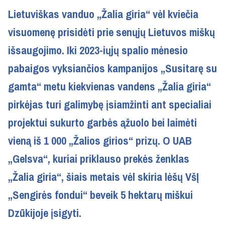
Lietuviškas vanduo „Žalia giria“ vėl kviečia
visuomenę prisidėti prie senųjų Lietuvos miškų
išsaugojimo. Iki 2023-iųjų spalio mėnesio
pabaigos vyksiančios kampanijos „Susitarę su
gamta“ metu kiekvienas vandens „Žalia giria“
pirkėjas turi galimybę įsiamžinti ant specialiai
projektui sukurto garbės ąžuolo bei laimėti
vieną iš 1 000 „Žalios girios“ prizų. O UAB
„Gelsva“, kuriai priklauso prekės ženklas
„Žalia giria“, šiais metais vėl skiria lėšų VšĮ
„Sengirės fondui“ beveik 5 hektarų miškui
Dzūkijoje įsigyti.