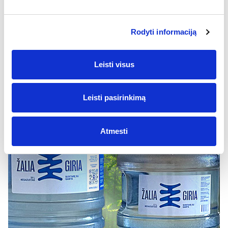
„Žalgiris“ ir „Žalia Giria“ bendradarbiauja jau
daugiau nei 10 metų.
Rodyti informaciją
Leisti visus
Leisti pasirinkimą
Atmesti