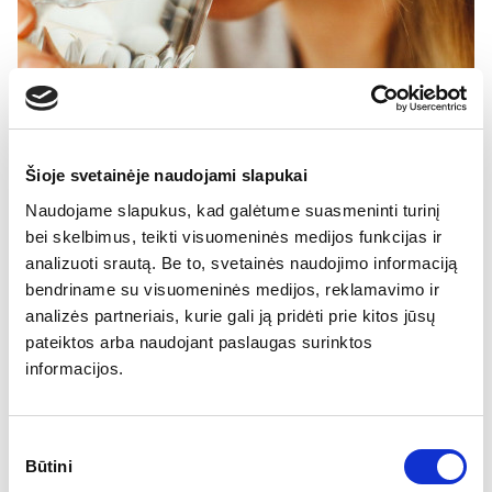
Šioje svetainėje naudojami slapukai
Naudojame slapukus, kad galėtume suasmeninti turinį
bei skelbimus, teikti visuomeninės medijos funkcijas ir
analizuoti srautą. Be to, svetainės naudojimo informaciją
bendriname su visuomeninės medijos, reklamavimo ir
analizės partneriais, kurie gali ją pridėti prie kitos jūsų
pateiktos arba naudojant paslaugas surinktos
informacijos.
Sutikimo
Vandens nauda
2023-04-07
Būtini
pasirinkimas