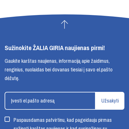
Sužinokite ŽALIA GIRIA naujienas pirmi!
Gaukite karštas naujienas, informaciją apie žaidimus,
renginius, nuolaidas bei dovanas tiesiai į savo el.pašto
dėžutę.
Užsakyti
Paspausdamas patvirtinu, kad pageidauju pirmas
sužinoti karštas naujienas ir kad susipažinau su