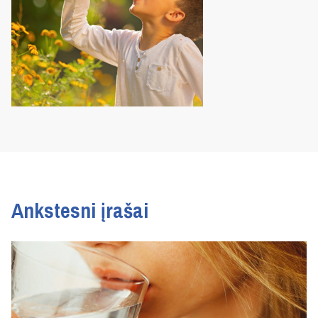
Ankstesni įrašai