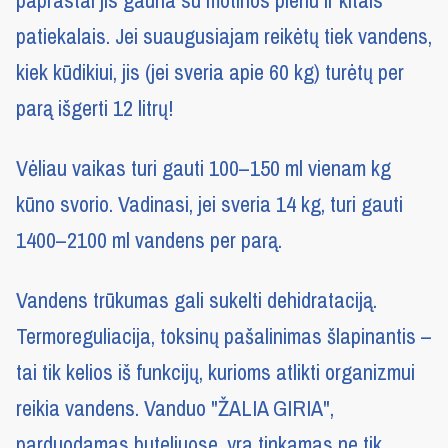
paprastai jis gauna su motinos pienu ir kitais
patiekalais. Jei suaugusiajam reikėtų tiek vandens,
kiek kūdikiui, jis (jei sveria apie 60 kg) turėtų per
parą išgerti 12 litrų!
Vėliau vaikas turi gauti 100–150 ml vienam kg
kūno svorio. Vadinasi, jei sveria 14 kg, turi gauti
1400–2100 ml vandens per parą.
Vandens trūkumas gali sukelti dehidrataciją.
Termoreguliacija, toksinų pašalinimas šlapinantis –
tai tik kelios iš funkcijų, kurioms atlikti organizmui
reikia vandens. Vanduo "ŽALIA GIRIA",
parduodamas buteliuose, yra tinkamas ne tik