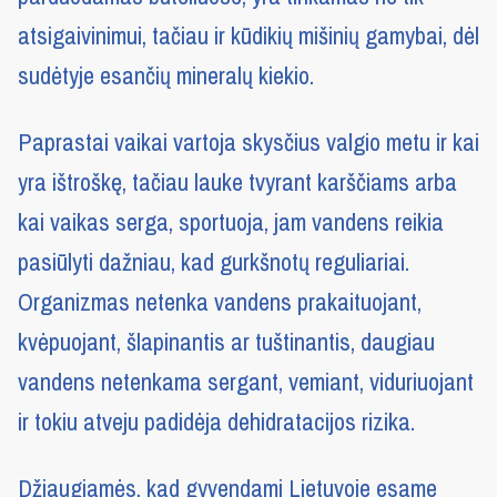
atsigaivinimui, tačiau ir kūdikių mišinių gamybai, dėl
sudėtyje esančių mineralų kiekio.
Paprastai vaikai vartoja skysčius valgio metu ir kai
yra ištroškę, tačiau lauke tvyrant karščiams arba
kai vaikas serga, sportuoja, jam vandens reikia
pasiūlyti dažniau, kad gurkšnotų reguliariai.
Organizmas netenka vandens prakaituojant,
kvėpuojant, šlapinantis ar tuštinantis, daugiau
vandens netenkama sergant, vemiant, viduriuojant
ir tokiu atveju padidėja dehidratacijos rizika.
Džiaugiamės, kad gyvendami Lietuvoje esame