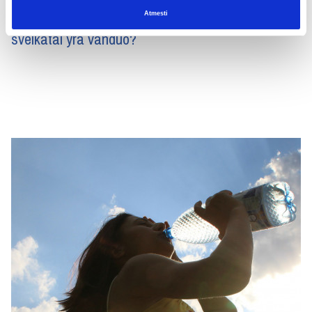
ir gyvybiškai reikalingas mūsų gyvenimui ir
Atmesti
sveikatai yra vanduo?