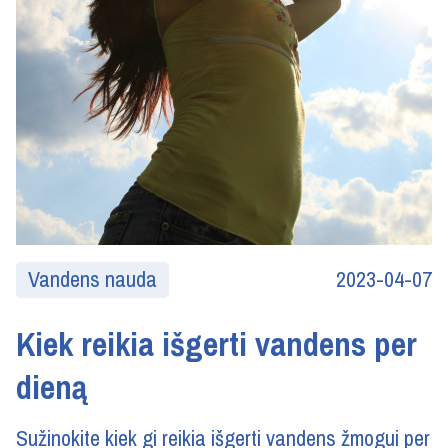
Vandens nauda
2023-04-07
Kiek reikia išgerti vandens per
dieną
Sužinokite kiek gi reikia išgerti vandens žmogui per