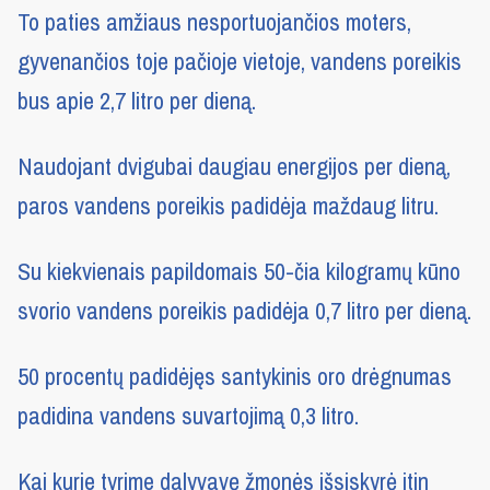
To paties amžiaus nesportuojančios moters,
gyvenančios toje pačioje vietoje, vandens poreikis
bus apie 2,7 litro per dieną.
Naudojant dvigubai daugiau energijos per dieną,
paros vandens poreikis padidėja maždaug litru.
Su kiekvienais papildomais 50-čia kilogramų kūno
svorio vandens poreikis padidėja 0,7 litro per dieną.
50 procentų padidėjęs santykinis oro drėgnumas
padidina vandens suvartojimą 0,3 litro.
Kai kurie tyrime dalyvavę žmonės išsiskyrė itin