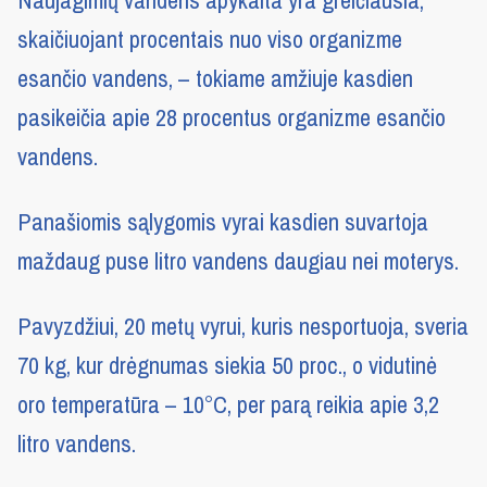
Naujagimių vandens apykaita yra greičiausia,
skaičiuojant procentais nuo viso organizme
esančio vandens, – tokiame amžiuje kasdien
pasikeičia apie 28 procentus organizme esančio
vandens.
Panašiomis sąlygomis vyrai kasdien suvartoja
maždaug puse litro vandens daugiau nei moterys.
Pavyzdžiui, 20 metų vyrui, kuris nesportuoja, sveria
70 kg, kur drėgnumas siekia 50 proc., o vidutinė
oro temperatūra – 10°C, per parą reikia apie 3,2
litro vandens.