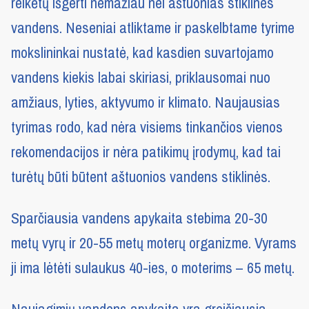
reikėtų išgerti nemažiau nei aštuonias stiklines
vandens. Neseniai atliktame ir paskelbtame tyrime
mokslininkai nustatė, kad kasdien suvartojamo
vandens kiekis labai skiriasi, priklausomai nuo
amžiaus, lyties, aktyvumo ir klimato. Naujausias
tyrimas rodo, kad nėra visiems tinkančios vienos
rekomendacijos ir nėra patikimų įrodymų, kad tai
turėtų būti būtent aštuonios vandens stiklinės.
Sparčiausia vandens apykaita stebima 20-30
metų vyrų ir 20-55 metų moterų organizme. Vyrams
ji ima lėtėti sulaukus 40-ies, o moterims – 65 metų.