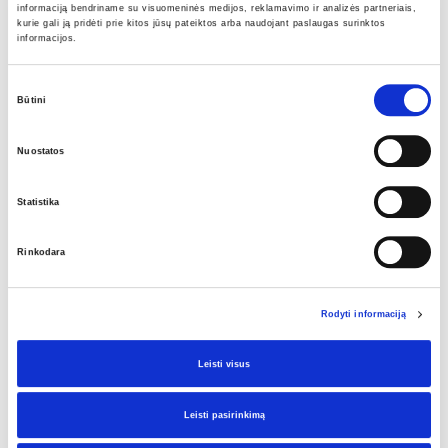
informaciją bendriname su visuomeninės medijos, reklamavimo ir analizės partneriais,
kurie gali ją pridėti prie kitos jūsų pateiktos arba naudojant paslaugas surinktos
informacijos.
Sutikimo
Būtini
pasirinkimas
Nuostatos
Statistika
Rinkodara
Vandens nauda
2023-04-07
Vandens nauda Jūsų
Rodyti informaciją
organizmui
Leisti visus
Leisti pasirinkimą
Ar kada pagalvojote, koks svarbus, nepakeičiamas