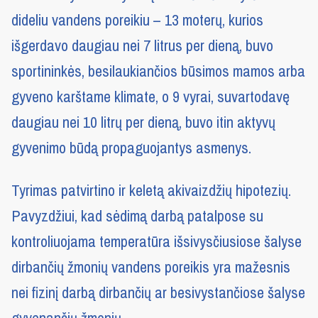
dideliu vandens poreikiu – 13 moterų, kurios
išgerdavo daugiau nei 7 litrus per dieną, buvo
sportininkės, besilaukiančios būsimos mamos arba
gyveno karštame klimate, o 9 vyrai, suvartodavę
daugiau nei 10 litrų per dieną, buvo itin aktyvų
gyvenimo būdą propaguojantys asmenys.
Tyrimas patvirtino ir keletą akivaizdžių hipotezių.
Pavyzdžiui, kad sėdimą darbą patalpose su
kontroliuojama temperatūra išsivysčiusiose šalyse
dirbančių žmonių vandens poreikis yra mažesnis
nei fizinį darbą dirbančių ar besivystančiose šalyse